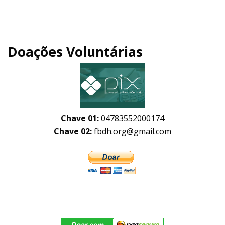
Doações Voluntárias
Chave 01:
04783552000174
Chave 02:
fbdh.org@gmail.com