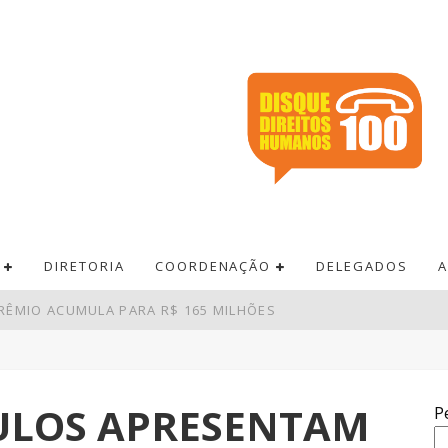
DIRETORIA
COORDENAÇÃO
DELEGADOS
A
RÊMIO ACUMULA PARA R$ 165 MILHÕES
 PAGAMENTOS EM BARES E RESTAURANTES
DE R$ 52,4 BI NO SEGUNDO TRIMESTRE
ULOS APRESENTAM
P
EM SUPERÁVIT DE US$ 7 BILHÕES