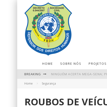
HOME
SOBRE NÓS
PROJETOS
NINGUÉM ACERTA MEGA-SENA; P
BREAKING
PIX AMPLIA PARTICIPAÇÃO NOS
Home
Segurança
PETROBRAS TEM LUCRO LÍQUIDO 
ROUBOS DE VEÍC
BALANÇA COMERCIAL DE JULHO T