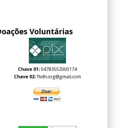
Doações Voluntárias
Chave 01:
04783552000174
Chave 02:
fbdh.org@gmail.com