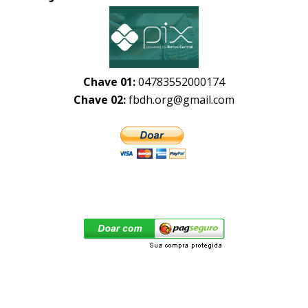
Chave 01:
04783552000174
Chave 02:
fbdh.org@gmail.com