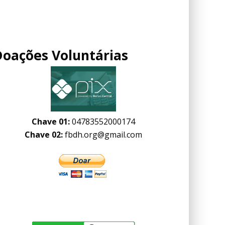
Doações Voluntárias
Chave 01:
04783552000174
Chave 02:
fbdh.org@gmail.com