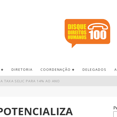
DIRETORIA
COORDENAÇÃO
DELEGADOS
A
A TAXA SELIC PARA 14% AO ANO
ERSITÁRIO ONOFRE LOPES
CRESCERAM 10% EM JULHO
 POTENCIALIZA
P
A É INSUFICIENTE, AVALIAM ENTIDADES