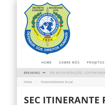
HOME
SOBRE NÓS
PROJETOS
BREAKING
EM NOVA REDUÇÃO, COPOM BAIX
Home
Desenvolvimento Social
EBSERH - FILIAL HOSPITAL UNIV
EMPLACAMENTOS DE VEÍCULOS 
SEC ITINERANTE
REDUÇÃO DA TAXA DE JUROS AIND