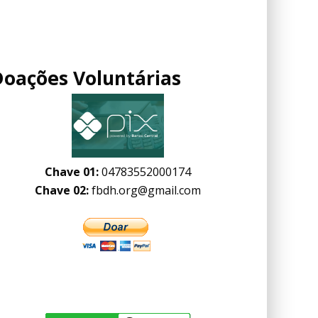
Doações Voluntárias
Chave 01:
04783552000174
Chave 02:
fbdh.org@gmail.com