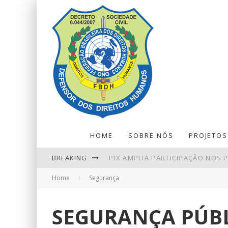
HOME
SOBRE NÓS
PROJETOS
PIX AMPLIA PARTICIPAÇÃO NOS
BREAKING
LEILÕES DE PETRÓLEO EM OUTU
Home
Segurança
ENTENDA O QUE MUDA COM A NO
NINGUÉM ACERTA MEGA-SENA; P
SEGURANÇA PÚBL