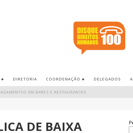
DIRETORIA
COORDENAÇÃO
DELEGADOS
A
 PAGAMENTOS EM BARES E RESTAURANTES
BRO TERÃO RECORDE DE ÁREAS EM DISPUTA
VA LEI DO FRETE
RÊMIO ACUMULA PARA R$ 165 MILHÕES
ICA DE BAIXA
P