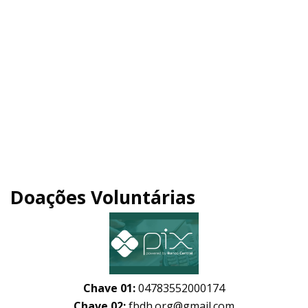
Doações Voluntárias
Chave 01:
04783552000174
Chave 02:
fbdh.org@gmail.com