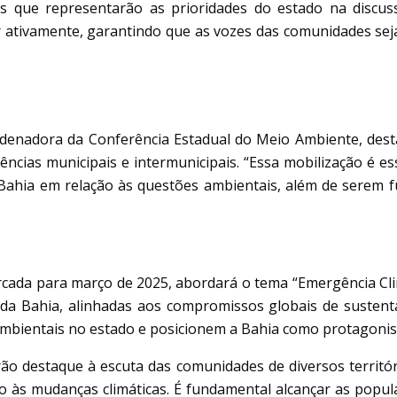
s que representarão as prioridades do estado na discuss
 ativamente, garantindo que as vozes das comunidades sej
enadora da Conferência Estadual do Meio Ambiente, desta
cias municipais e intermunicipais. “Essa mobilização é ess
 Bahia em relação às questões ambientais, além de serem 
cada para março de 2025, abordará o tema “Emergência Climá
ais da Bahia, alinhadas aos compromissos globais de susten
ambientais no estado e posicionem a Bahia como protagonista
ão destaque à escuta das comunidades de diversos territóri
ão às mudanças climáticas. É fundamental alcançar as popul