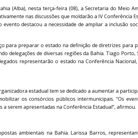
ahia (Alba), nesta terça-feira (08), a Secretaria do Meio 
ar ativamente nas discussões que moldarão a IV Conferência
 evento destacou a necessidade de ampliar a inclusão soci
 para preparar o estado na definição de diretrizes para polí
zando delegações de diversas regiões da Bahia. Tiago Porto
elegados representarão o estado na Conferência Naciona
rganizadora estadual tem se dedicado a aumentar a partici
obilizar os consórcios públicos intermunicipais. “Os eve
s a serem apresentadas na Conferência Estadual”, afirmou.
propostas ambientais na Bahia. Larissa Barros, represent