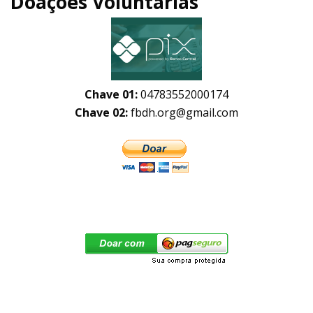
Doações Voluntárias
Chave 01:
04783552000174
Chave 02:
fbdh.org@gmail.com