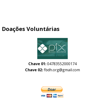
Doações Voluntárias
Chave 01:
04783552000174
Chave 02:
fbdh.org@gmail.com