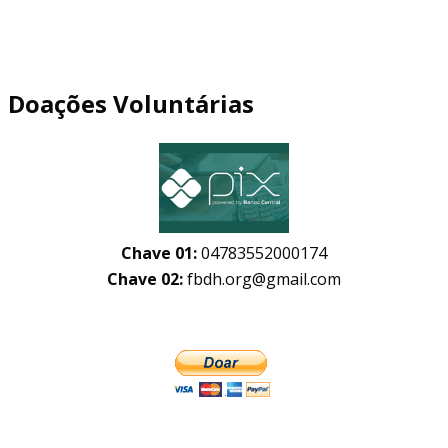
Doações Voluntárias
Chave 01:
04783552000174
Chave 02:
fbdh.org@gmail.com