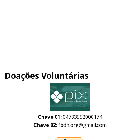
Doações Voluntárias
Chave 01:
04783552000174
Chave 02:
fbdh.org@gmail.com