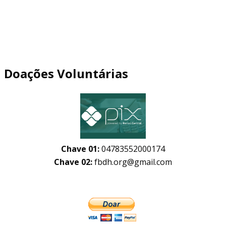
Doações Voluntárias
Chave 01:
04783552000174
Chave 02:
fbdh.org@gmail.com