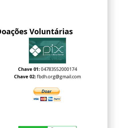
Doações Voluntárias
Chave 01:
04783552000174
Chave 02:
fbdh.org@gmail.com