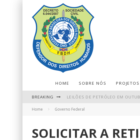
HOME
SOBRE NÓS
PROJETOS
BREAKING
LEILÕES DE PETRÓLEO EM OUTU
Home
Governo Federal
ENTENDA O QUE MUDA COM A NO
REDUÇÃO DA TAXA DE JUROS AIND
SOLICITAR A RET
NINGUÉM ACERTA MEGA-SENA; P