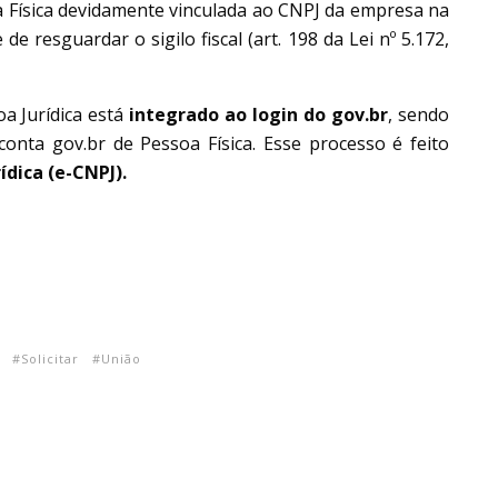
oa Física devidamente vinculada ao CNPJ da empresa na
e resguardar o sigilo fiscal (art. 198 da Lei nº 5.172,
oa Jurídica está
integrado ao login do gov.br
, sendo
onta gov.br de Pessoa Física. Esse processo é feito
ídica (e-CNPJ).
Solicitar
União