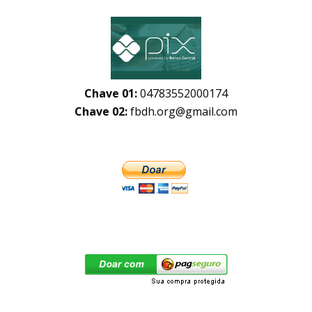
Chave 01:
04783552000174
Chave 02:
fbdh.org@gmail.com