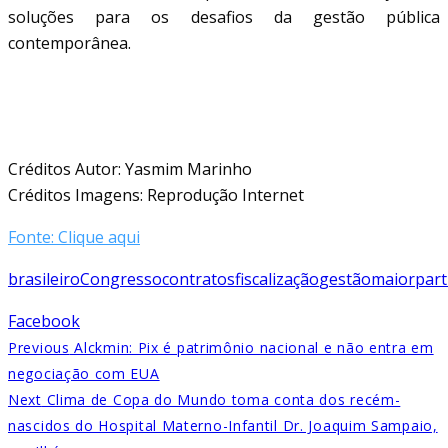
soluções para os desafios da gestão pública
contemporânea.
Créditos Autor: Yasmim Marinho
Créditos Imagens: Reprodução Internet
Fonte: Clique aqui
brasileiro
Congresso
contratos
fiscalização
gestão
maior
part
Facebook
Previous
Alckmin: Pix é patrimônio nacional e não entra em
negociação com EUA
Next
Clima de Copa do Mundo toma conta dos recém-
nascidos do Hospital Materno-Infantil Dr. Joaquim Sampaio,