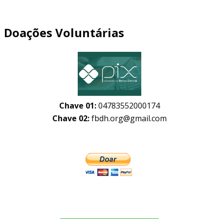
Doações Voluntárias
Chave 01:
04783552000174
Chave 02:
fbdh.org@gmail.com