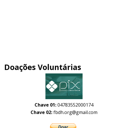
Doações Voluntárias
Chave 01:
04783552000174
Chave 02:
fbdh.org@gmail.com