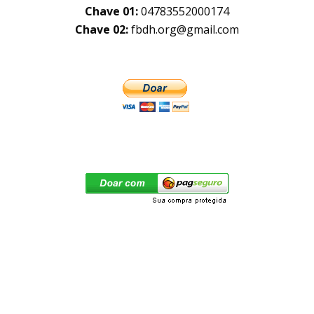
Chave 01:
04783552000174
Chave 02:
fbdh.org@gmail.com