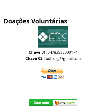
Doações Voluntárias
Chave 01:
04783552000174
Chave 02:
fbdh.org@gmail.com