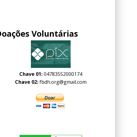
Doações Voluntárias
Chave 01:
04783552000174
Chave 02:
fbdh.org@gmail.com