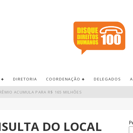
DIRETORIA
COORDENAÇÃO
DELEGADOS
A
RÊMIO ACUMULA PARA R$ 165 MILHÕES
 PAGAMENTOS EM BARES E RESTAURANTES
DE R$ 52,4 BI NO SEGUNDO TRIMESTRE
NSULTA DO LOCAL
P
AM DEPÓSITOS EM R$ 7,15 BILHÕES EM JULHO