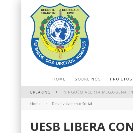
HOME
SOBRE NÓS
PROJETOS
BREAKING
NINGUÉM ACERTA MEGA-SENA; P
Home
Desenvolvimento Social
PIX AMPLIA PARTICIPAÇÃO NOS
PETROBRAS TEM LUCRO LÍQUIDO 
UESB LIBERA CO
RETIRADAS DA POUPANÇA SUPER