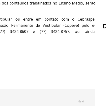
lém dos conteúdos trabalhados no Ensino Médio, serão
stibular ou entre em contato com o Cebraspe,
ssão Permanente de Vestibular (Copeve) pelo e-
s (77) 3424-8607 e (77) 3424-8757; ou, ainda,
Next