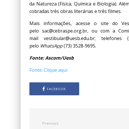
da Natureza (Física, Química e Biologia). A
cobradas três obras literárias e três filmes.
Mais informações, acesse o site do Ve
pelo sac@cebraspe.org.br, ou com a Comi
mail vestibular@uesb.edu.br; telefone
pelo
WhatsApp
(73) 3528-9695.
Fonte: Ascom/Uesb
Fonte: Clique aqui
FACEBOOK
Previous