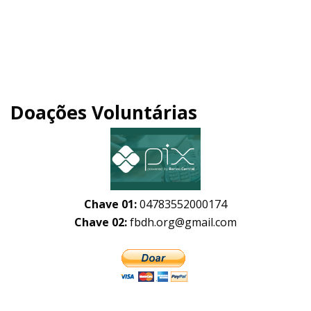
Doações Voluntárias
Chave 01:
04783552000174
Chave 02:
fbdh.org@gmail.com