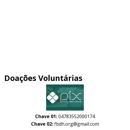
Doações Voluntárias
Chave 01:
04783552000174
Chave 02:
fbdh.org@gmail.com