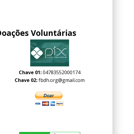
Doações Voluntárias
Chave 01:
04783552000174
Chave 02:
fbdh.org@gmail.com