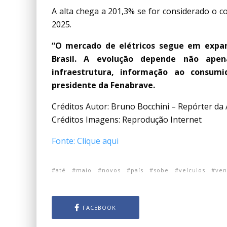
A alta chega a 201,3% se for considerado o 
2025.
“O mercado de elétricos segue em expan
Brasil. A evolução depende não ape
infraestrutura, informação ao consumid
presidente da Fenabrave.
Créditos Autor: Bruno Bocchini – Repórter da 
Créditos Imagens: Reprodução Internet
Fonte: Clique aqui
até
maio
novos
país
sobe
veículos
ven
FACEBOOK