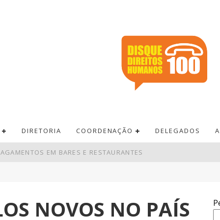
DIRETORIA
COORDENAÇÃO
DELEGADOS
A
 PAGAMENTOS EM BARES E RESTAURANTES
DE R$ 52,4 BI NO SEGUNDO TRIMESTRE
EM SUPERÁVIT DE US$ 7 BILHÕES
LOS NOVOS NO PAÍS
P
RÊMIO ACUMULA PARA R$ 165 MILHÕES