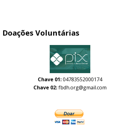
Doações Voluntárias
Chave 01:
04783552000174
Chave 02:
fbdh.org@gmail.com