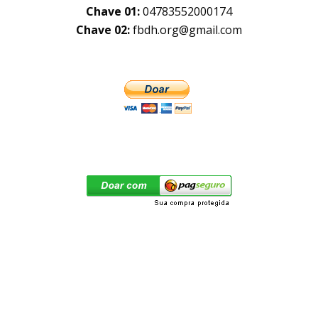
Chave 01:
04783552000174
Chave 02:
fbdh.org@gmail.com