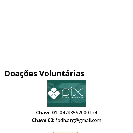
Doações Voluntárias
Chave 01:
04783552000174
Chave 02:
fbdh.org@gmail.com