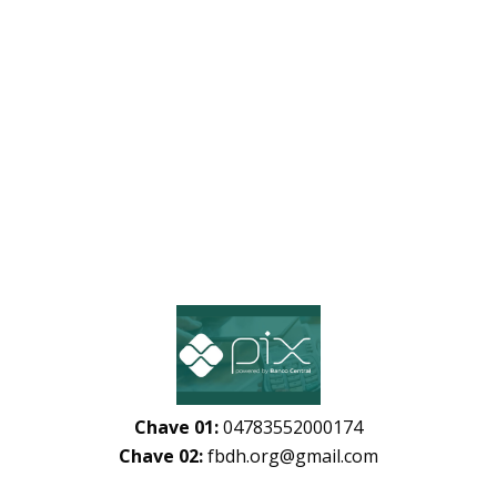
Chave 01:
04783552000174
Chave 02:
fbdh.org@gmail.com