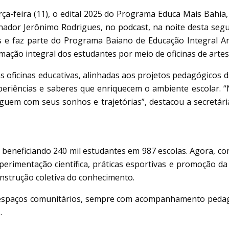
rça-feira (11), o edital 2025 do Programa Educa Mais Bahia
ador Jerônimo Rodrigues, no podcast, na noite desta segund
 e faz parte do Programa Baiano de Educação Integral Aní
mação integral dos estudantes por meio de oficinas de artes
as oficinas educativas, alinhadas aos projetos pedagógicos
periências e saberes que enriquecem o ambiente escolar. 
oguem com seus sonhos e trajetórias”, destacou a secretári
, beneficiando 240 mil estudantes em 987 escolas. Agora, c
experimentação científica, práticas esportivas e promoção da
onstrução coletiva do conhecimento.
 espaços comunitários, sempre com acompanhamento pedagó
.