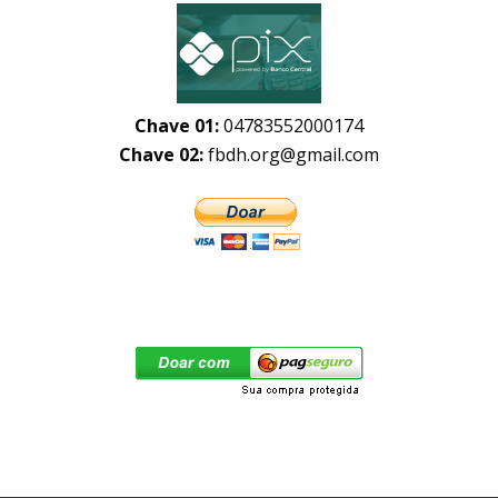
Chave 01:
04783552000174
Chave 02:
fbdh.org@gmail.com