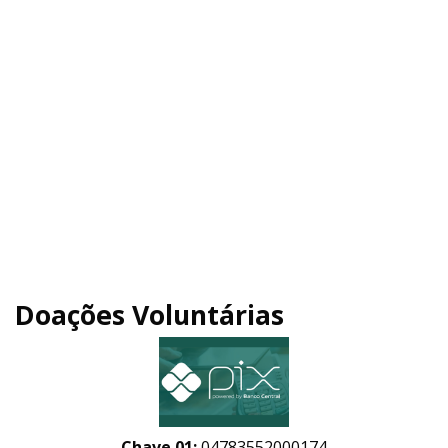
Doações Voluntárias
Chave 01:
04783552000174