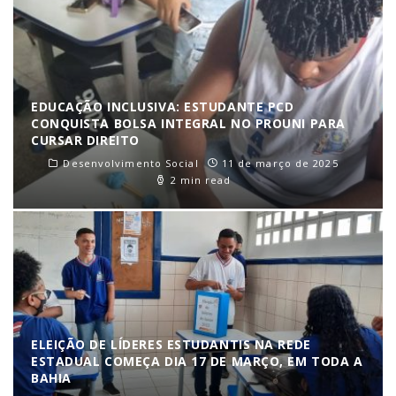
EDUCAÇÃO INCLUSIVA: ESTUDANTE PCD
CONQUISTA BOLSA INTEGRAL NO PROUNI PARA
CURSAR DIREITO
Desenvolvimento Social
11 de março de 2025
2 min read
ELEIÇÃO DE LÍDERES ESTUDANTIS NA REDE
ESTADUAL COMEÇA DIA 17 DE MARÇO, EM TODA A
BAHIA