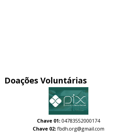
Doações Voluntárias
Chave 01:
04783552000174
Chave 02:
fbdh.org@gmail.com