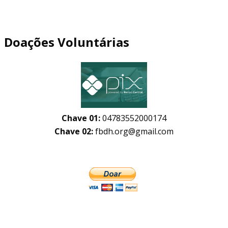
Doações Voluntárias
Chave 01:
04783552000174
Chave 02:
fbdh.org@gmail.com