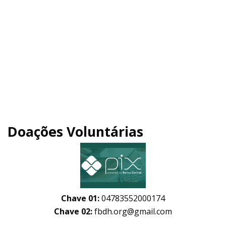
Doações Voluntárias
Chave 01:
04783552000174
Chave 02:
fbdh.org@gmail.com