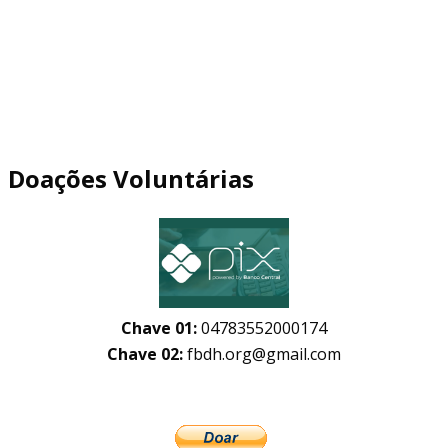
Doações Voluntárias
Chave 01:
04783552000174
Chave 02:
fbdh.org@gmail.com