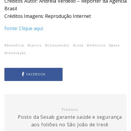
Créditos Autor: Andreia Verdélio – Repórter da Agência
Brasil
Créditos Imagens: Reprodução Internet
Fonte: Clique aqui
beneficia
carros
Consumidor
cota
elétricos
para
renovação
FACEBOOK
Previous
Posto da Sesab garante saúde e segurança
aos foliões no São João de Irecê