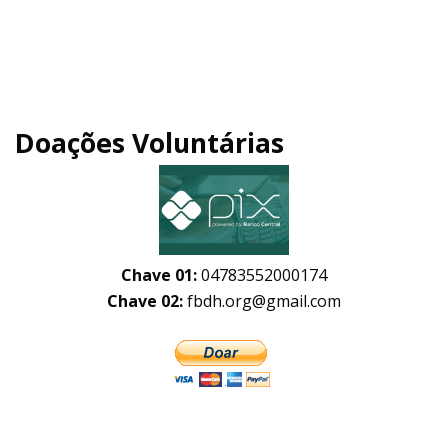
Doações Voluntárias
Chave 01:
04783552000174
Chave 02:
fbdh.org@gmail.com