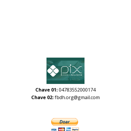
Chave 01:
04783552000174
Chave 02:
fbdh.org@gmail.com