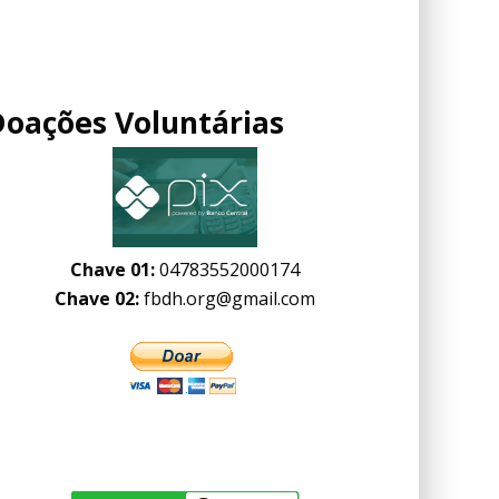
Doações Voluntárias
Chave 01:
04783552000174
Chave 02:
fbdh.org@gmail.com