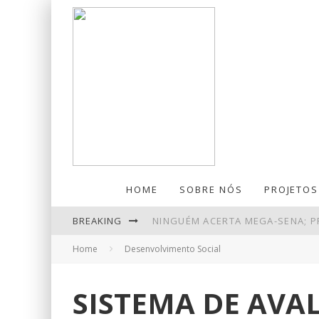
HOME
SOBRE NÓS
PROJETOS
BREAKING
NINGUÉM ACERTA MEGA-SENA; P
Home
Desenvolvimento Social
PIX AMPLIA PARTICIPAÇÃO NOS
LEILÕES DE PETRÓLEO EM OUTU
SISTEMA DE AVA
ENTENDA O QUE MUDA COM A NO