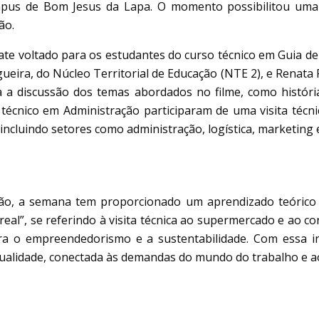
pus de Bom Jesus da Lapa. O momento possibilitou uma r
ão.
te voltado para os estudantes do curso técnico em Guia de 
ra, do Núcleo Territorial de Educação (NTE 2), e Renata Pin
 discussão dos temas abordados no filme, como história or
técnico em Administração participaram de uma visita téc
ncluindo setores como administração, logística, marketing e
o, a semana tem proporcionado um aprendizado teórico e p
real”, se referindo à visita técnica ao supermercado e ao co
ara o empreendedorismo e a sustentabilidade. Com essa in
ualidade, conectada às demandas do mundo do trabalho e 