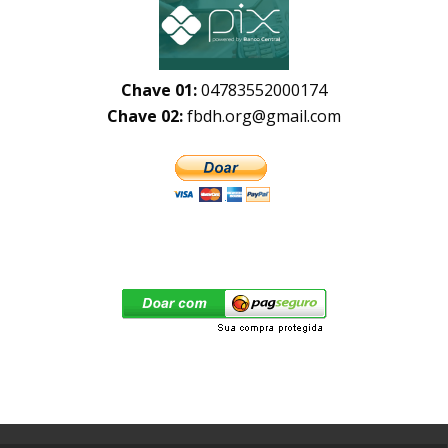
Chave 01:
04783552000174
Chave 02:
fbdh.org@gmail.com