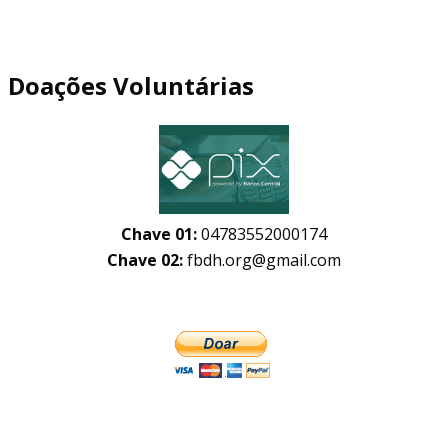
Doações Voluntárias
Chave 01:
04783552000174
Chave 02:
fbdh.org@gmail.com