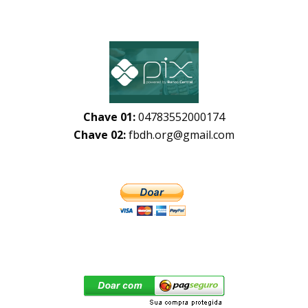
Chave 01:
04783552000174
Chave 02:
fbdh.org@gmail.com