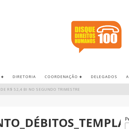
DIRETORIA
COORDENAÇÃO
DELEGADOS
A
DE R$ 52,4 BI NO SEGUNDO TRIMESTRE
AM DEPÓSITOS EM R$ 7,15 BILHÕES EM JULHO
RÊMIO ACUMULA PARA R$ 165 MILHÕES
NTO_DÉBITOS_TEMPLA
P
 PAGAMENTOS EM BARES E RESTAURANTES