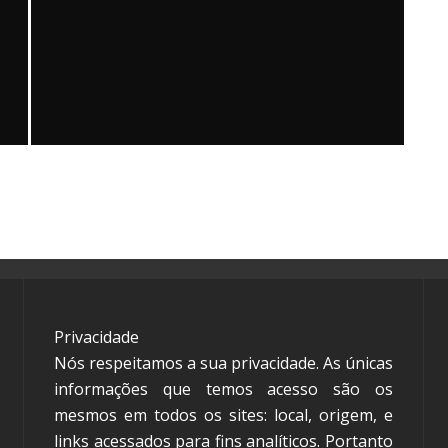
PARTICIPAR DE PROCESSO SELETIVO
PARA CURSO DE GRADUAÇÃO – UFMG
Governo Federal
3 de agosto de 2026
1 min read
Privacidade
Nós respeitamos a sua privacidade. As únicas
informações que temos acesso são os
mesmos em todos os sites: local, origem, e
links acessados para fins analíticos. Portanto