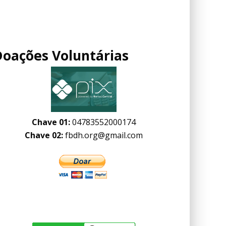
Doações Voluntárias
Chave 01:
04783552000174
Chave 02:
fbdh.org@gmail.com