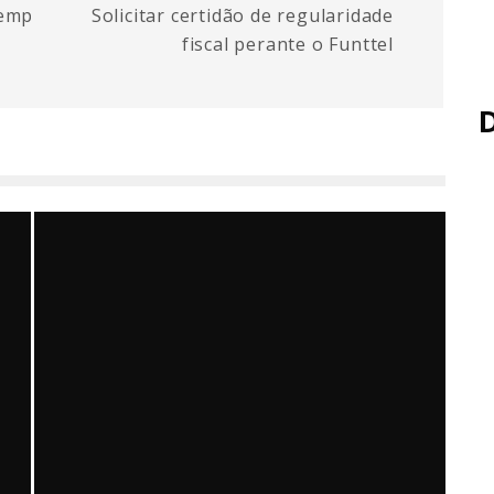
mplate_portal_Gov.br
Solicitar certidão de regularidade
fiscal perante o Funttel