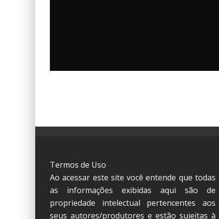
EBSERH – FILIAL HOSPITAL
UNIVERSITÁRIO ONOFRE LOPES
Governo Federal
5 de agosto de 2026
1 min read
Termos de Uso
Ao acessar este site você entende que todas
as informações exibidas aqui são de
propriedade intelectual pertencentes aos
seus autores/produtores e estão sujeitas à