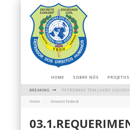
HOME
SOBRE NÓS
PROJETOS
BREAKING
PETROBRAS TEM LUCRO LÍQUIDO 
Home
Governo Federal
RETIRADAS DA POUPANÇA SUPER
NINGUÉM ACERTA MEGA-SENA; P
03.1.REQUERIME
PIX AMPLIA PARTICIPAÇÃO NOS